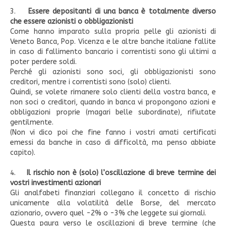
3.
Essere depositanti di una banca è totalmente diverso
che essere azionisti o obbligazionisti
Come hanno imparato sulla propria pelle gli azionisti di
Veneto Banca, Pop. Vicenza e le altre banche italiane fallite
in caso di fallimento bancario i correntisti sono gli ultimi a
poter perdere soldi.
Perché gli azionisti sono soci, gli obbligazionisti sono
creditori, mentre i correntisti sono (solo) clienti.
Quindi, se volete rimanere solo clienti della vostra banca, e
non soci o creditori, quando in banca vi propongono azioni e
obbligazioni proprie (magari belle subordinate), rifiutate
gentilmente.
(Non vi dico poi che fine fanno i vostri amati certificati
emessi da banche in caso di difficoltà, ma penso abbiate
capito).
4.
Il rischio non è (solo) l’oscillazione di breve termine dei
vostri investimenti azionari
Gli analfabeti finanziari collegano il concetto di rischio
unicamente alla volatilità delle Borse, del mercato
azionario, ovvero quel -2% o -3% che leggete sui giornali.
Questa paura verso le oscillazioni di breve termine (che