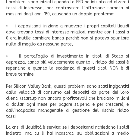
I problemi sono iniziati quando la FED ha iniziato ad alzare i
tassi di interesse, per contrastare l’inflazione tornata ai
massimi dagli anni ’80, causando un doppio problema:
• i depositanti iniziano a muovere i propri capitali liquidi
dove trovano tassi di interesse migliori, mentre con i tassi a
0 era inutile cambiare banca perché non si poteva spuntare
nulla di meglio da nessuna parte,
• il portafoglio di investimento in titoli di Stato si
deprezza, tanto più velocemente quanto il rialzo dei tassi è
repentino e quanto la scadenza di questi titoli NON è di
breve termine.
Per Silicon Valley Bank, questi problemi sono stati ingigantiti
dalla velocità di consumo dei depositi da parte dei loro
clienti (startup non ancora profittevoli che bruciano milioni
di dollari ogni mese per pagare stipendi e per crescere), e
dall’incapacità manageriale di gestione del rischio rialzo
tassi.
La crisi di liquidità è servita: se i depositanti richiedono i soldi
indietro, ma tu li hai incastrati su obbligazioni a medio