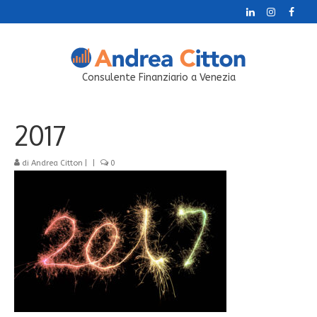
Consulente Finanziario a Venezia
2017
di
Andrea Citton
|
|
0