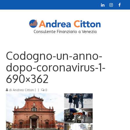
Consulente Finanziario a Venezia
Codogno-un-anno-
dopo-coronavirus-1-
690×362
di
Andrea Citton
|
|
0