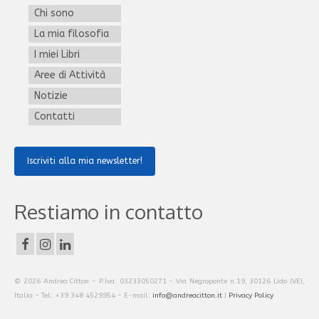
Chi sono
La mia filosofia
I miei Libri
Aree di Attività
Notizie
Contatti
Iscriviti alla mia newsletter!
Restiamo in contatto
© 2026 Andrea Citton - P.Iva: 03233050271 - Via Negroponte n.19, 30126 Lido (VE),
Italia - Tel: +39 348 4529954 - E-mail:
info@andreacitton.it
|
Privacy Policy